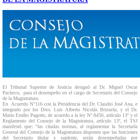
El Tribunal Superior de Justicia designó al Dr. Miguel Oscar
Pacheco, para el desempeño en el cargo de Secretario del Consejo
de la Magistratura.
En Acuerdo N°116 con la Presidencia del Dr. Claudio José Ana, e
integrado por los Dres. Luis Alberto Nicolás Brizuela, y el Dr.
Mario Emilio Pagotto, de acuerdo a la ley Nº 8450, artículo 13º y el
Reglamento del Consejo de la Magistratura, artículo 13º, el TSJ
manifestó que: “las citadas normas, al reglamentar la Secretaría
General del Consejo de la Magistratura disponen que las funciones
del Secretario titular y suplente, serán desempeñadas por