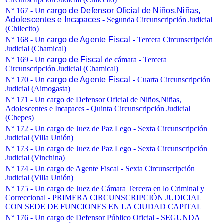
N° 167 - Un c
argo de Defensor Oficial de Niños,Niñas,
Adolescentes e
Incapaces
- Segunda Circunscripción Judicial
(Chilecito)
N° 168 - Un c
argo de Agente Fiscal
- Tercera Circunscripción
Judicial (Chamical)
N° 169 - Un c
argo de Fiscal
de cámara - Tercera
Circunscripción Judicial (Chamical)
N° 170 - Un c
argo de Agente Fiscal
- Cuarta Circunscripción
Judicial (Aimogasta)
N° 171 -
Un c
argo de Defensor Oficial de Niños,Niñas,
Adolescentes e
Incapaces
- Quinta Circunscripción Judicial
(Chepes)
N° 172 - Un c
argo de Juez de Paz Lego
- Sexta Circunscripción
Judicial (Villa Unión)
N° 173 - Un c
argo de Juez de Paz Lego
- Sexta Circunscripción
Judicial (Vinchina)
N° 174 - Un c
argo de Agente Fiscal
- Sexta Circunscripción
Judicial (Villa Unión)
N° 175 - Un c
argo de Juez de Cámara Tercera en lo Criminal y
Correccional - PRIMERA CIRCUNSCRIPCIÓN JUDICIAL
CON SEDE DE FUNCIONES EN LA CIUDAD CAPITAL
N° 176 - Un c
argo de Defensor Público Oficial - SEGUNDA