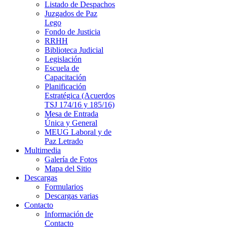
Listado de Despachos
Juzgados de Paz
Lego
Fondo de Justicia
RRHH
Biblioteca Judicial
Legislación
Escuela de
Capacitación
Planificación
Estratégica (Acuerdos
TSJ 174/16 y 185/16)
Mesa de Entrada
Única y General
MEUG Laboral y de
Paz Letrado
Multimedia
Galería de Fotos
Mapa del Sitio
Descargas
Formularios
Descargas varias
Contacto
Información de
Contacto