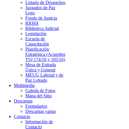
Listado de Despachos
Juzgados de Paz
Lego
Fondo de Justicia
RRHH
Biblioteca Judicial
Legislación
Escuela de
Capacitación
Planificación
Estratégica (Acuerdos
TSJ 174/16 y 185/16)
Mesa de Entrada
Única y General
MEUG Laboral y de
Paz Letrado
Multimedia
Galería de Fotos
Mapa del Sitio
Descargas
Formularios
Descargas varias
Contacto
Información de
Contacto