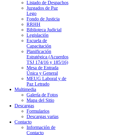
Listado de Despachos
Juzgados de Paz
Lego
Fondo de Justicia
RRHH
Biblioteca Judicial
Legislación
Escuela de
Capacitación
Planificación
Estratégica (Acuerdos
TSJ 174/16 y 185/16)
Mesa de Entrada
Única y General
MEUG Laboral y de
Paz Letrado
Multimedia
Galería de Fotos
Mapa del Sitio
Descargas
Formularios
Descargas varias
Contacto
Información de
Contacto