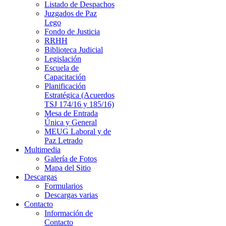
Listado de Despachos
Juzgados de Paz
Lego
Fondo de Justicia
RRHH
Biblioteca Judicial
Legislación
Escuela de
Capacitación
Planificación
Estratégica (Acuerdos
TSJ 174/16 y 185/16)
Mesa de Entrada
Única y General
MEUG Laboral y de
Paz Letrado
Multimedia
Galería de Fotos
Mapa del Sitio
Descargas
Formularios
Descargas varias
Contacto
Información de
Contacto