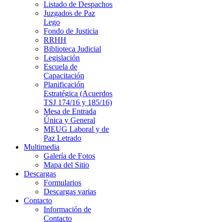
Listado de Despachos
Juzgados de Paz
Lego
Fondo de Justicia
RRHH
Biblioteca Judicial
Legislación
Escuela de
Capacitación
Planificación
Estratégica (Acuerdos
TSJ 174/16 y 185/16)
Mesa de Entrada
Única y General
MEUG Laboral y de
Paz Letrado
Multimedia
Galería de Fotos
Mapa del Sitio
Descargas
Formularios
Descargas varias
Contacto
Información de
Contacto