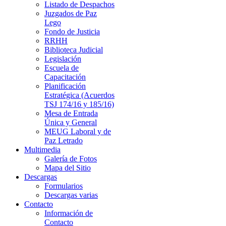
Listado de Despachos
Juzgados de Paz
Lego
Fondo de Justicia
RRHH
Biblioteca Judicial
Legislación
Escuela de
Capacitación
Planificación
Estratégica (Acuerdos
TSJ 174/16 y 185/16)
Mesa de Entrada
Única y General
MEUG Laboral y de
Paz Letrado
Multimedia
Galería de Fotos
Mapa del Sitio
Descargas
Formularios
Descargas varias
Contacto
Información de
Contacto