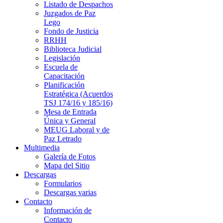
Listado de Despachos
Juzgados de Paz
Lego
Fondo de Justicia
RRHH
Biblioteca Judicial
Legislación
Escuela de
Capacitación
Planificación
Estratégica (Acuerdos
TSJ 174/16 y 185/16)
Mesa de Entrada
Única y General
MEUG Laboral y de
Paz Letrado
Multimedia
Galería de Fotos
Mapa del Sitio
Descargas
Formularios
Descargas varias
Contacto
Información de
Contacto