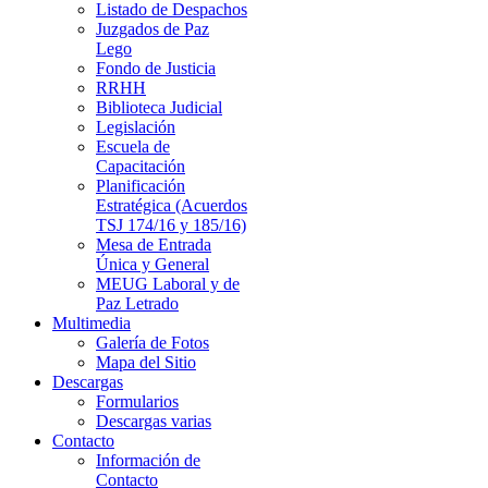
Listado de Despachos
Juzgados de Paz
Lego
Fondo de Justicia
RRHH
Biblioteca Judicial
Legislación
Escuela de
Capacitación
Planificación
Estratégica (Acuerdos
TSJ 174/16 y 185/16)
Mesa de Entrada
Única y General
MEUG Laboral y de
Paz Letrado
Multimedia
Galería de Fotos
Mapa del Sitio
Descargas
Formularios
Descargas varias
Contacto
Información de
Contacto