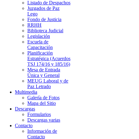
Listado de Despachos
Juzgados de Paz
Lego
Fondo de Justicia
RRHH
Biblioteca Judicial
Legislación
Escuela de
Capacitación
Planificación
Estratégica (Acuerdos
TSJ 174/16 y 185/16)
Mesa de Entrada
Única y General
MEUG Laboral y de
Paz Letrado
Multimedia
Galería de Fotos
Mapa del Sitio
Descargas
Formularios
Descargas varias
Contacto
Información de
Contacto