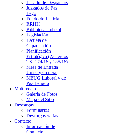
Listado de Despachos
Juzgados de Paz
Lego
Fondo de Justicia
RRHH
Biblioteca Judicial
Legislación
Escuela de
Capacitación
Planificación
Estratégica (Acuerdos
TSJ 174/16 y 185/16)
Mesa de Entrada
Única y General
MEUG Laboral y de
Paz Letrado
Multimedia
Galería de Fotos
Mapa del Sitio
Descargas
Formularios
Descargas varias
Contacto
Información de
Contacto