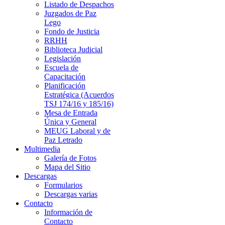
Listado de Despachos
Juzgados de Paz
Lego
Fondo de Justicia
RRHH
Biblioteca Judicial
Legislación
Escuela de
Capacitación
Planificación
Estratégica (Acuerdos
TSJ 174/16 y 185/16)
Mesa de Entrada
Única y General
MEUG Laboral y de
Paz Letrado
Multimedia
Galería de Fotos
Mapa del Sitio
Descargas
Formularios
Descargas varias
Contacto
Información de
Contacto