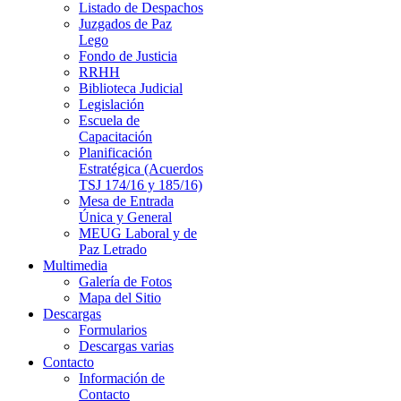
Listado de Despachos
Juzgados de Paz
Lego
Fondo de Justicia
RRHH
Biblioteca Judicial
Legislación
Escuela de
Capacitación
Planificación
Estratégica (Acuerdos
TSJ 174/16 y 185/16)
Mesa de Entrada
Única y General
MEUG Laboral y de
Paz Letrado
Multimedia
Galería de Fotos
Mapa del Sitio
Descargas
Formularios
Descargas varias
Contacto
Información de
Contacto