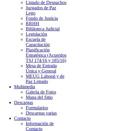
Listado de Despachos
Juzgados de Paz
Lego
Fondo de Justicia
RRHH
Biblioteca Judicial
Legislación
Escuela de
Capacitación
Planificación
Estratégica (Acuerdos
TSJ 174/16 y 185/16)
Mesa de Entrada
Única y General
MEUG Laboral y de
Paz Letrado
Multimedia
Galería de Fotos
Mapa del Sitio
Descargas
Formularios
Descargas varias
Contacto
Información de
Contacto