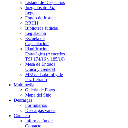
Listado de Despachos
Juzgados de Paz
Lego
Fondo de Justicia
RRHH
Biblioteca Judicial
Legislación
Escuela de
Capacitación
Planificación
Estratégica (Acuerdos
TSJ 174/16 y 185/16)
Mesa de Entrada
Única y General
MEUG Laboral y de
Paz Letrado
Multimedia
Galería de Fotos
Mapa del Sitio
Descargas
Formularios
Descargas varias
Contacto
Información de
Contacto