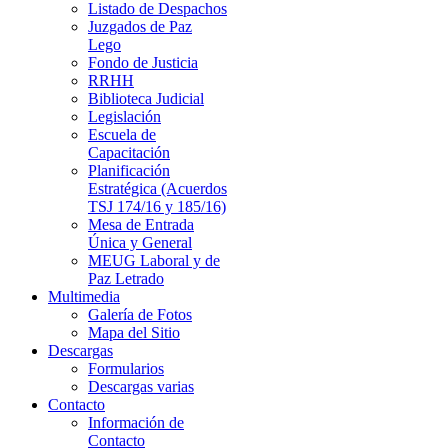
Listado de Despachos
Juzgados de Paz
Lego
Fondo de Justicia
RRHH
Biblioteca Judicial
Legislación
Escuela de
Capacitación
Planificación
Estratégica (Acuerdos
TSJ 174/16 y 185/16)
Mesa de Entrada
Única y General
MEUG Laboral y de
Paz Letrado
Multimedia
Galería de Fotos
Mapa del Sitio
Descargas
Formularios
Descargas varias
Contacto
Información de
Contacto