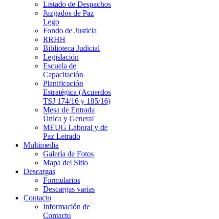
Listado de Despachos
Juzgados de Paz
Lego
Fondo de Justicia
RRHH
Biblioteca Judicial
Legislación
Escuela de
Capacitación
Planificación
Estratégica (Acuerdos
TSJ 174/16 y 185/16)
Mesa de Entrada
Única y General
MEUG Laboral y de
Paz Letrado
Multimedia
Galería de Fotos
Mapa del Sitio
Descargas
Formularios
Descargas varias
Contacto
Información de
Contacto