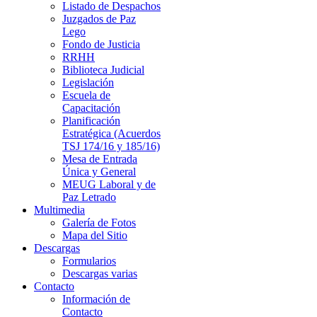
Listado de Despachos
Juzgados de Paz
Lego
Fondo de Justicia
RRHH
Biblioteca Judicial
Legislación
Escuela de
Capacitación
Planificación
Estratégica (Acuerdos
TSJ 174/16 y 185/16)
Mesa de Entrada
Única y General
MEUG Laboral y de
Paz Letrado
Multimedia
Galería de Fotos
Mapa del Sitio
Descargas
Formularios
Descargas varias
Contacto
Información de
Contacto