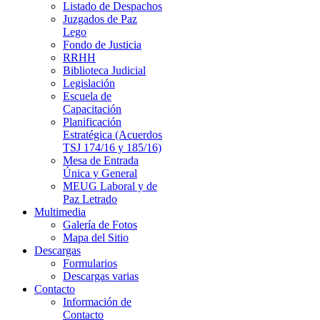
Listado de Despachos
Juzgados de Paz
Lego
Fondo de Justicia
RRHH
Biblioteca Judicial
Legislación
Escuela de
Capacitación
Planificación
Estratégica (Acuerdos
TSJ 174/16 y 185/16)
Mesa de Entrada
Única y General
MEUG Laboral y de
Paz Letrado
Multimedia
Galería de Fotos
Mapa del Sitio
Descargas
Formularios
Descargas varias
Contacto
Información de
Contacto