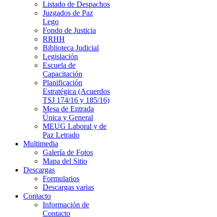
Listado de Despachos
Juzgados de Paz
Lego
Fondo de Justicia
RRHH
Biblioteca Judicial
Legislación
Escuela de
Capacitación
Planificación
Estratégica (Acuerdos
TSJ 174/16 y 185/16)
Mesa de Entrada
Única y General
MEUG Laboral y de
Paz Letrado
Multimedia
Galería de Fotos
Mapa del Sitio
Descargas
Formularios
Descargas varias
Contacto
Información de
Contacto