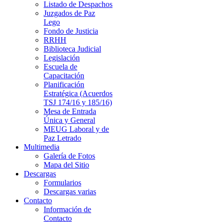
Listado de Despachos
Juzgados de Paz
Lego
Fondo de Justicia
RRHH
Biblioteca Judicial
Legislación
Escuela de
Capacitación
Planificación
Estratégica (Acuerdos
TSJ 174/16 y 185/16)
Mesa de Entrada
Única y General
MEUG Laboral y de
Paz Letrado
Multimedia
Galería de Fotos
Mapa del Sitio
Descargas
Formularios
Descargas varias
Contacto
Información de
Contacto