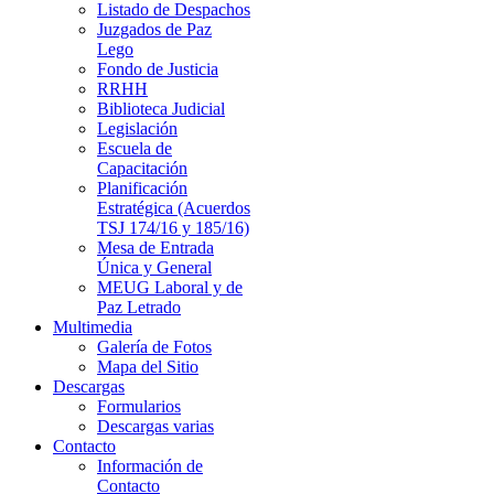
Listado de Despachos
Juzgados de Paz
Lego
Fondo de Justicia
RRHH
Biblioteca Judicial
Legislación
Escuela de
Capacitación
Planificación
Estratégica (Acuerdos
TSJ 174/16 y 185/16)
Mesa de Entrada
Única y General
MEUG Laboral y de
Paz Letrado
Multimedia
Galería de Fotos
Mapa del Sitio
Descargas
Formularios
Descargas varias
Contacto
Información de
Contacto