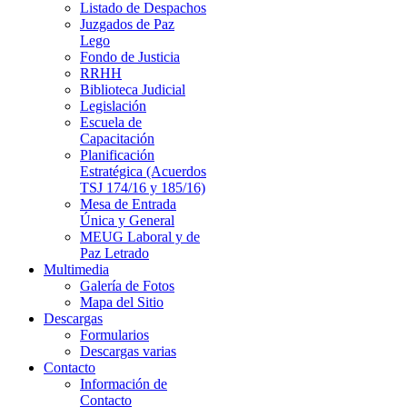
Listado de Despachos
Juzgados de Paz
Lego
Fondo de Justicia
RRHH
Biblioteca Judicial
Legislación
Escuela de
Capacitación
Planificación
Estratégica (Acuerdos
TSJ 174/16 y 185/16)
Mesa de Entrada
Única y General
MEUG Laboral y de
Paz Letrado
Multimedia
Galería de Fotos
Mapa del Sitio
Descargas
Formularios
Descargas varias
Contacto
Información de
Contacto