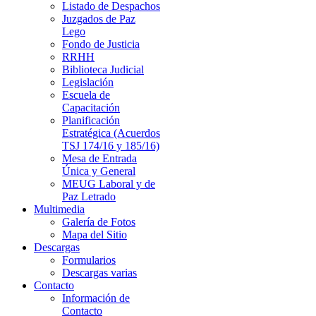
Listado de Despachos
Juzgados de Paz
Lego
Fondo de Justicia
RRHH
Biblioteca Judicial
Legislación
Escuela de
Capacitación
Planificación
Estratégica (Acuerdos
TSJ 174/16 y 185/16)
Mesa de Entrada
Única y General
MEUG Laboral y de
Paz Letrado
Multimedia
Galería de Fotos
Mapa del Sitio
Descargas
Formularios
Descargas varias
Contacto
Información de
Contacto