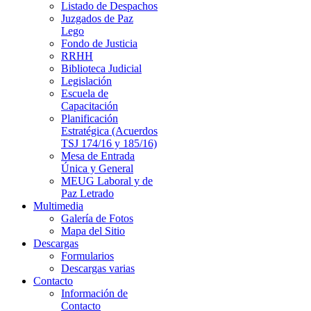
Listado de Despachos
Juzgados de Paz
Lego
Fondo de Justicia
RRHH
Biblioteca Judicial
Legislación
Escuela de
Capacitación
Planificación
Estratégica (Acuerdos
TSJ 174/16 y 185/16)
Mesa de Entrada
Única y General
MEUG Laboral y de
Paz Letrado
Multimedia
Galería de Fotos
Mapa del Sitio
Descargas
Formularios
Descargas varias
Contacto
Información de
Contacto