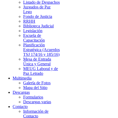
Listado de Despachos
Juzgados de Paz
Lego
Fondo de Justicia
RRHH
Biblioteca Judicial
Legislación
Escuela de
Capacitación
Planificación
Estratégica (Acuerdos
TSJ 174/16 y 185/16)
Mesa de Entrada
Única y General
MEUG Laboral y de
Paz Letrado
Multimedia
Galería de Fotos
Mapa del Sitio
Descargas
Formularios
Descargas varias
Contacto
Información de
Contacto