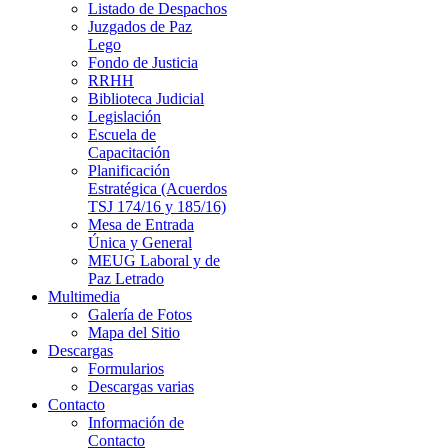
Listado de Despachos
Juzgados de Paz
Lego
Fondo de Justicia
RRHH
Biblioteca Judicial
Legislación
Escuela de
Capacitación
Planificación
Estratégica (Acuerdos
TSJ 174/16 y 185/16)
Mesa de Entrada
Única y General
MEUG Laboral y de
Paz Letrado
Multimedia
Galería de Fotos
Mapa del Sitio
Descargas
Formularios
Descargas varias
Contacto
Información de
Contacto