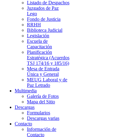
Listado de Despachos
Juzgados de Paz
Lego
Fondo de Justicia
RRHH
Biblioteca Judicial
Legislación
Escuela de
Capacitación
Planificación
Estratégica (Acuerdos
TSJ 174/16 y 185/16)
Mesa de Entrada
Única y General
MEUG Laboral y de
Paz Letrado
Multimedia
Galería de Fotos
Mapa del Sitio
Descargas
Formularios
Descargas varias
Contacto
Información de
Contacto