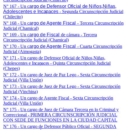
N° 167 - Un c
argo de Defensor Oficial de Niños,Niñas,
Adolescentes e
Incapaces
- Segunda Circunscripción Judicial
(Chilecito)
N° 168 - Un c
argo de Agente Fiscal
- Tercera Circunscripción
Judicial (Chamical)
N° 169 - Un c
argo de Fiscal
de cámara - Tercera
Circunscripción Judicial (Chamical)
N° 170 - Un c
argo de Agente Fiscal
- Cuarta Circunscripción
Judicial (Aimogasta)
N° 171 -
Un c
argo de Defensor Oficial de Niños,Niñas,
Adolescentes e
Incapaces
- Quinta Circunscripción Judicial
(Chepes)
N° 172 - Un c
argo de Juez de Paz Lego
- Sexta Circunscripción
Judicial (Villa Unión)
N° 173 - Un c
argo de Juez de Paz Lego
- Sexta Circunscripción
Judicial (Vinchina)
N° 174 - Un c
argo de Agente Fiscal
- Sexta Circunscripción
Judicial (Villa Unión)
N° 175 - Un c
argo de Juez de Cámara Tercera en lo Criminal y
Correccional - PRIMERA CIRCUNSCRIPCIÓN JUDICIAL
CON SEDE DE FUNCIONES EN LA CIUDAD CAPITAL
N° 176 - Un c
argo de Defensor Público Oficial - SEGUNDA