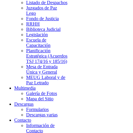
Listado de Despachos
Juzgados de Paz
Lego
Fondo de Justicia
RRHH
Biblioteca Judicial
Legislación
Escuela de
Capacitación
Planificación
Estratégica (Acuerdos
TSJ 174/16 y 185/16)
Mesa de Entrada
Única y General
MEUG Laboral y de
Paz Letrado
Multimedia
Galería de Fotos
Mapa del Sitio
Descargas
Formularios
Descargas varias
Contacto
Información de
Contacto