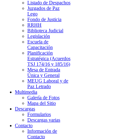
Listado de Despachos
Juzgados de Paz
Lego
Fondo de Justicia
RRHH
Biblioteca Judicial
Legislación
Escuela de
Capacitación
Planificación
Estratégica (Acuerdos
TSJ 174/16 y 185/16)
Mesa de Entrada
Única y General
MEUG Laboral y de
Paz Letrado
Multimedia
Galería de Fotos
Mapa del Sitio
Descargas
Formularios
Descargas varias
Contacto
Información de
Contacto