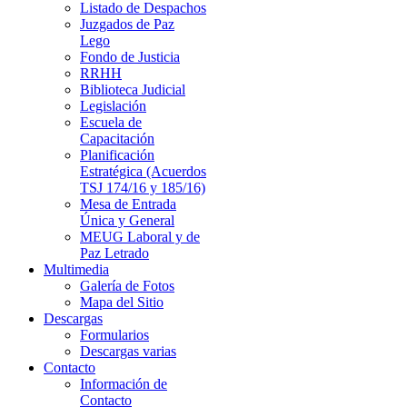
Listado de Despachos
Juzgados de Paz
Lego
Fondo de Justicia
RRHH
Biblioteca Judicial
Legislación
Escuela de
Capacitación
Planificación
Estratégica (Acuerdos
TSJ 174/16 y 185/16)
Mesa de Entrada
Única y General
MEUG Laboral y de
Paz Letrado
Multimedia
Galería de Fotos
Mapa del Sitio
Descargas
Formularios
Descargas varias
Contacto
Información de
Contacto