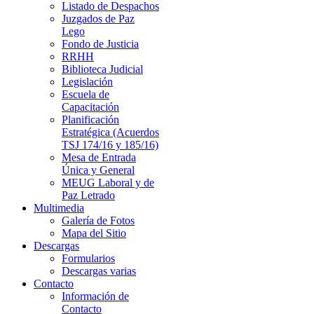
Listado de Despachos
Juzgados de Paz
Lego
Fondo de Justicia
RRHH
Biblioteca Judicial
Legislación
Escuela de
Capacitación
Planificación
Estratégica (Acuerdos
TSJ 174/16 y 185/16)
Mesa de Entrada
Única y General
MEUG Laboral y de
Paz Letrado
Multimedia
Galería de Fotos
Mapa del Sitio
Descargas
Formularios
Descargas varias
Contacto
Información de
Contacto