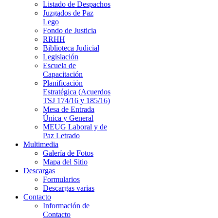
Listado de Despachos
Juzgados de Paz
Lego
Fondo de Justicia
RRHH
Biblioteca Judicial
Legislación
Escuela de
Capacitación
Planificación
Estratégica (Acuerdos
TSJ 174/16 y 185/16)
Mesa de Entrada
Única y General
MEUG Laboral y de
Paz Letrado
Multimedia
Galería de Fotos
Mapa del Sitio
Descargas
Formularios
Descargas varias
Contacto
Información de
Contacto