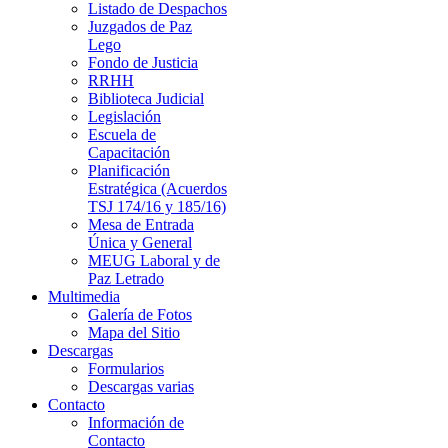
Listado de Despachos
Juzgados de Paz
Lego
Fondo de Justicia
RRHH
Biblioteca Judicial
Legislación
Escuela de
Capacitación
Planificación
Estratégica (Acuerdos
TSJ 174/16 y 185/16)
Mesa de Entrada
Única y General
MEUG Laboral y de
Paz Letrado
Multimedia
Galería de Fotos
Mapa del Sitio
Descargas
Formularios
Descargas varias
Contacto
Información de
Contacto