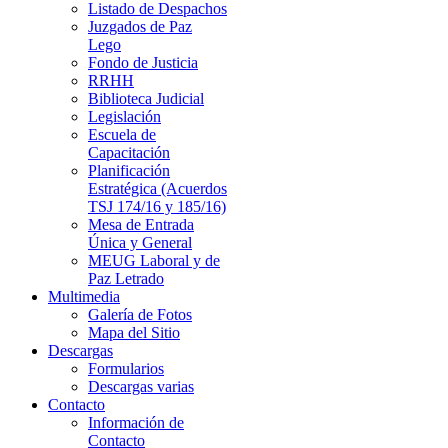
Listado de Despachos
Juzgados de Paz
Lego
Fondo de Justicia
RRHH
Biblioteca Judicial
Legislación
Escuela de
Capacitación
Planificación
Estratégica (Acuerdos
TSJ 174/16 y 185/16)
Mesa de Entrada
Única y General
MEUG Laboral y de
Paz Letrado
Multimedia
Galería de Fotos
Mapa del Sitio
Descargas
Formularios
Descargas varias
Contacto
Información de
Contacto