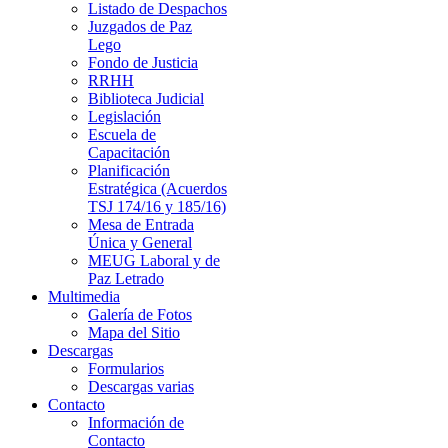
Listado de Despachos
Juzgados de Paz
Lego
Fondo de Justicia
RRHH
Biblioteca Judicial
Legislación
Escuela de
Capacitación
Planificación
Estratégica (Acuerdos
TSJ 174/16 y 185/16)
Mesa de Entrada
Única y General
MEUG Laboral y de
Paz Letrado
Multimedia
Galería de Fotos
Mapa del Sitio
Descargas
Formularios
Descargas varias
Contacto
Información de
Contacto