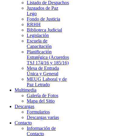
Listado de Despachos
Juzgados de Paz
Lego
Fondo de Justicia
RRHH
Biblioteca Judicial
Legislación
Escuela de
Capacitación
Planificación
Estratégica (Acuerdos
TSJ 174/16 y 185/16)
Mesa de Entrada
Única y General
MEUG Laboral y de
Paz Letrado
Multimedia
Galería de Fotos
Mapa del Sitio
Descargas
Formularios
Descargas varias
Contacto
Información de
Contacto