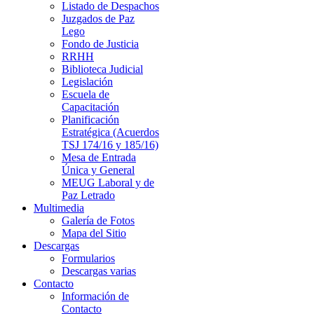
Listado de Despachos
Juzgados de Paz
Lego
Fondo de Justicia
RRHH
Biblioteca Judicial
Legislación
Escuela de
Capacitación
Planificación
Estratégica (Acuerdos
TSJ 174/16 y 185/16)
Mesa de Entrada
Única y General
MEUG Laboral y de
Paz Letrado
Multimedia
Galería de Fotos
Mapa del Sitio
Descargas
Formularios
Descargas varias
Contacto
Información de
Contacto