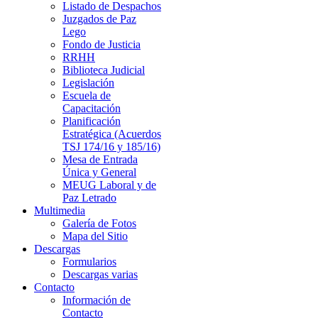
Listado de Despachos
Juzgados de Paz
Lego
Fondo de Justicia
RRHH
Biblioteca Judicial
Legislación
Escuela de
Capacitación
Planificación
Estratégica (Acuerdos
TSJ 174/16 y 185/16)
Mesa de Entrada
Única y General
MEUG Laboral y de
Paz Letrado
Multimedia
Galería de Fotos
Mapa del Sitio
Descargas
Formularios
Descargas varias
Contacto
Información de
Contacto