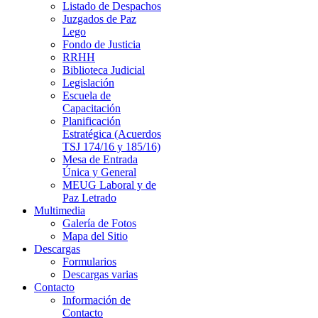
Listado de Despachos
Juzgados de Paz
Lego
Fondo de Justicia
RRHH
Biblioteca Judicial
Legislación
Escuela de
Capacitación
Planificación
Estratégica (Acuerdos
TSJ 174/16 y 185/16)
Mesa de Entrada
Única y General
MEUG Laboral y de
Paz Letrado
Multimedia
Galería de Fotos
Mapa del Sitio
Descargas
Formularios
Descargas varias
Contacto
Información de
Contacto