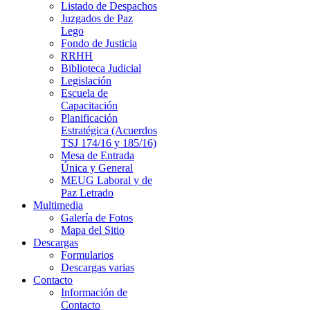
Listado de Despachos
Juzgados de Paz
Lego
Fondo de Justicia
RRHH
Biblioteca Judicial
Legislación
Escuela de
Capacitación
Planificación
Estratégica (Acuerdos
TSJ 174/16 y 185/16)
Mesa de Entrada
Única y General
MEUG Laboral y de
Paz Letrado
Multimedia
Galería de Fotos
Mapa del Sitio
Descargas
Formularios
Descargas varias
Contacto
Información de
Contacto