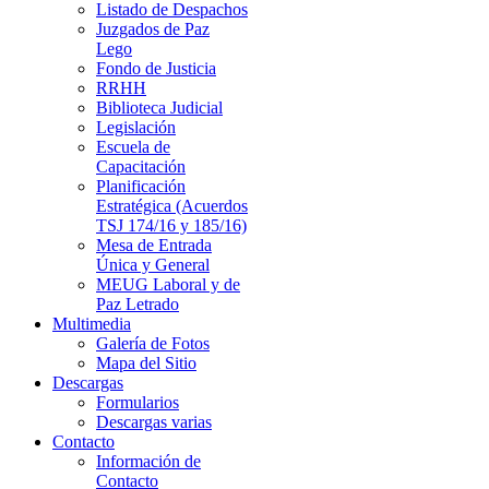
Listado de Despachos
Juzgados de Paz
Lego
Fondo de Justicia
RRHH
Biblioteca Judicial
Legislación
Escuela de
Capacitación
Planificación
Estratégica (Acuerdos
TSJ 174/16 y 185/16)
Mesa de Entrada
Única y General
MEUG Laboral y de
Paz Letrado
Multimedia
Galería de Fotos
Mapa del Sitio
Descargas
Formularios
Descargas varias
Contacto
Información de
Contacto