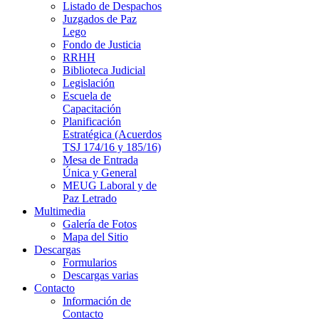
Listado de Despachos
Juzgados de Paz
Lego
Fondo de Justicia
RRHH
Biblioteca Judicial
Legislación
Escuela de
Capacitación
Planificación
Estratégica (Acuerdos
TSJ 174/16 y 185/16)
Mesa de Entrada
Única y General
MEUG Laboral y de
Paz Letrado
Multimedia
Galería de Fotos
Mapa del Sitio
Descargas
Formularios
Descargas varias
Contacto
Información de
Contacto