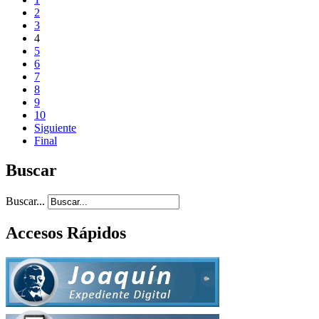
2
3
4
5
6
7
8
9
10
Siguiente
Final
Buscar
Buscar...
Accesos Rápidos