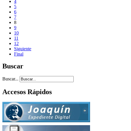
4
5
6
7
8
9
10
11
12
Siguiente
Final
Buscar
Buscar...
Accesos Rápidos