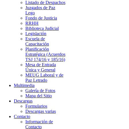
Listado de Despachos
Juzgados de Paz
Lego
Fondo de Justicia
RRHH
Biblioteca Judicial
Legislación
Escuela de
Capacitación
Planificación
Estratégica (Acuerdos
TSJ 174/16 y 185/16)
Mesa de Entrada
Única y General
MEUG Laboral y de
Paz Letrado
Multimedia
Galería de Fotos
Mapa del Sitio
Descargas
Formularios
Descargas varias
Contacto
Información de
Contacto