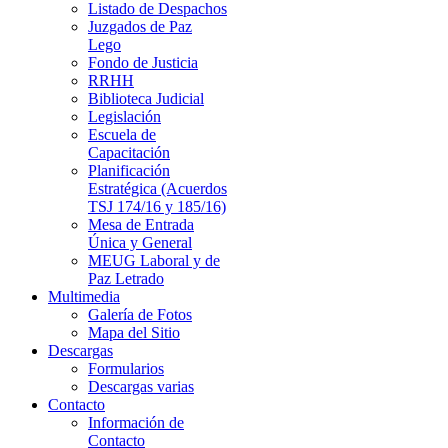
Listado de Despachos
Juzgados de Paz
Lego
Fondo de Justicia
RRHH
Biblioteca Judicial
Legislación
Escuela de
Capacitación
Planificación
Estratégica (Acuerdos
TSJ 174/16 y 185/16)
Mesa de Entrada
Única y General
MEUG Laboral y de
Paz Letrado
Multimedia
Galería de Fotos
Mapa del Sitio
Descargas
Formularios
Descargas varias
Contacto
Información de
Contacto