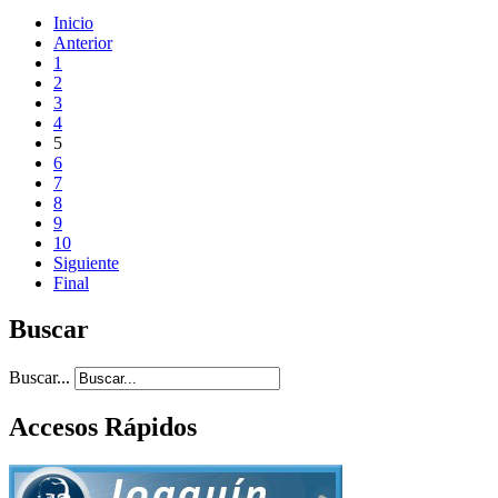
Inicio
Anterior
1
2
3
4
5
6
7
8
9
10
Siguiente
Final
Buscar
Buscar...
Accesos Rápidos