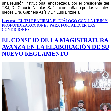
una reunión institucional encabezada por el presidente del
TSJ, Dr. Claudio Nicolás Saúl, acompañado por las vocales
jueces Dra. Gabriela Asís y Dr. Luis Brizuela.
Leer más: EL TSJ REAFIRMA EL DIÁLOGO CON LA UEJN Y
PROFUNDIZA ACCIONES PARA FORTALECER LAS
CONDICIONES...
EL CONSEJO DE LA MAGISTRATURA
AVANZA EN LA ELABORACIÓN DE SU
NUEVO REGLAMENTO