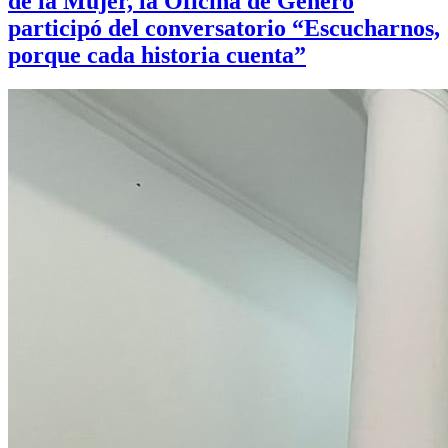
de la Mujer, la Oficina de Género
participó del conversatorio “Escucharnos,
porque cada historia cuenta”