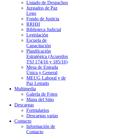
Listado de Despachos
Juzgados de Paz
Lego
Fondo de Justicia
RRHH
Biblioteca Judicial
Legislación
Escuela de
Capacitación
Planificación
Estratégica (Acuerdos
TSJ 174/16 y 185/16)
Mesa de Entrada
Única y General
MEUG Laboral y de
Paz Letrado
Multimedia
Galería de Fotos
Mapa del Sitio
Descargas
Formularios
Descargas varias
Contacto
Información de
Contacto