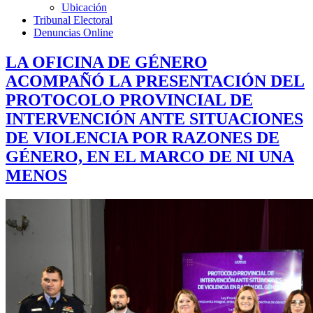
Ubicación
Tribunal Electoral
Denuncias Online
LA OFICINA DE GÉNERO
ACOMPAÑÓ LA PRESENTACIÓN DEL
PROTOCOLO PROVINCIAL DE
INTERVENCIÓN ANTE SITUACIONES
DE VIOLENCIA POR RAZONES DE
GÉNERO, EN EL MARCO DE NI UNA
MENOS