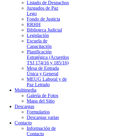
Listado de Despachos
Juzgados de Paz
Lego
Fondo de Justicia
RRHH
Biblioteca Judicial
Legislación
Escuela de
Capacitación
Planificación
Estratégica (Acuerdos
TSJ 174/16 y 185/16)
Mesa de Entrada
Única y General
MEUG Laboral y de
Paz Letrado
Multimedia
Galería de Fotos
Mapa del Sitio
Descargas
Formularios
Descargas varias
Contacto
Información de
Contacto