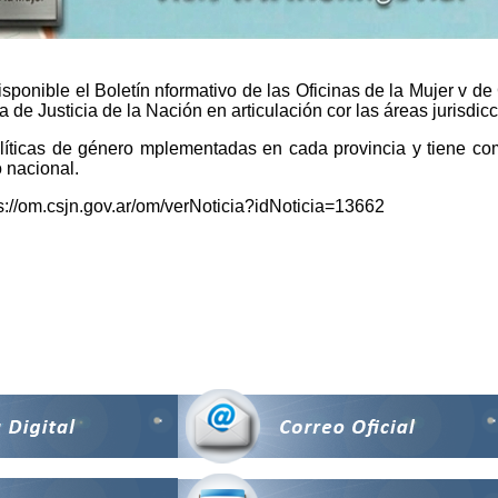
ponible el Boletín nformativo de las Oficinas de la Mujer v de
 de Justicia de la Nación en articulación cor las áreas jurisdic
olíticas de género mplementadas en cada provincia y tiene coma 
o nacional.
ps://om.csjn.gov.ar/om/verNoticia?idNoticia=13662