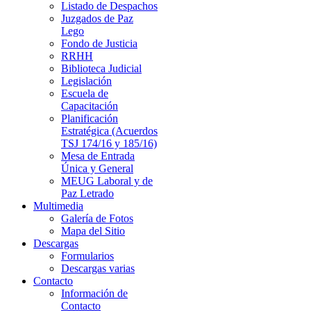
Listado de Despachos
Juzgados de Paz
Lego
Fondo de Justicia
RRHH
Biblioteca Judicial
Legislación
Escuela de
Capacitación
Planificación
Estratégica (Acuerdos
TSJ 174/16 y 185/16)
Mesa de Entrada
Única y General
MEUG Laboral y de
Paz Letrado
Multimedia
Galería de Fotos
Mapa del Sitio
Descargas
Formularios
Descargas varias
Contacto
Información de
Contacto