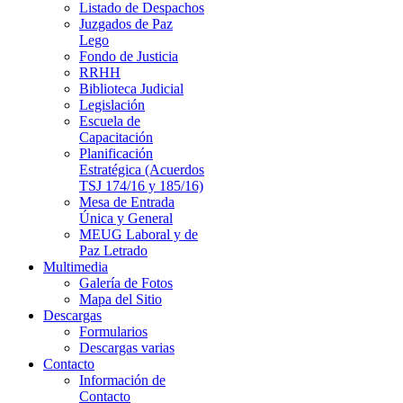
Listado de Despachos
Juzgados de Paz
Lego
Fondo de Justicia
RRHH
Biblioteca Judicial
Legislación
Escuela de
Capacitación
Planificación
Estratégica (Acuerdos
TSJ 174/16 y 185/16)
Mesa de Entrada
Única y General
MEUG Laboral y de
Paz Letrado
Multimedia
Galería de Fotos
Mapa del Sitio
Descargas
Formularios
Descargas varias
Contacto
Información de
Contacto