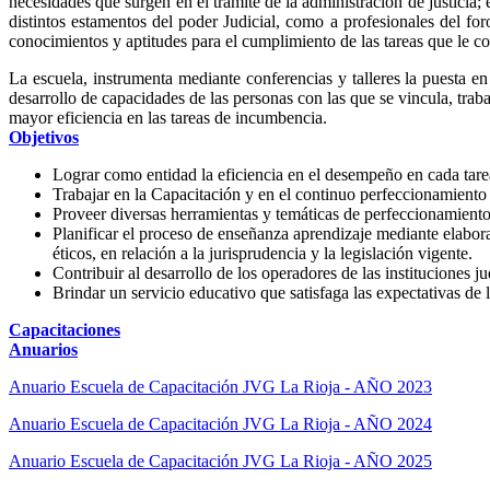
necesidades que surgen en el trámite de la administración de justicia; 
distintos estamentos del poder Judicial, como a profesionales del fo
conocimientos y aptitudes para el cumplimiento de las tareas que le c
La escuela, instrumenta mediante conferencias y talleres la puesta 
desarrollo de capacidades de las personas con las que se vincula, tra
mayor eficiencia en las tareas de incumbencia.
Objetivos
Lograr como entidad la eficiencia en el desempeño en cada tare
Trabajar en la Capacitación y en el continuo perfeccionamiento 
Proveer diversas herramientas y temáticas de perfeccionamiento p
Planificar el proceso de enseñanza aprendizaje mediante elabor
éticos, en relación a la jurisprudencia y la legislación vigente.
Contribuir al desarrollo de los operadores de las instituciones jud
Brindar un servicio educativo que satisfaga las expectativas de 
Capacitaciones
Anuarios
Anuario Escuela de Capacitación JVG La Rioja - AÑO 2023
Anuario Escuela de Capacitación JVG La Rioja - AÑO 2024
Anuario Escuela de Capacitación JVG La Rioja - AÑO 2025