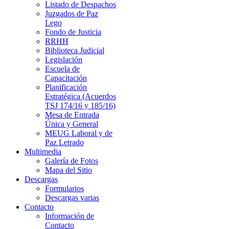
Listado de Despachos
Juzgados de Paz
Lego
Fondo de Justicia
RRHH
Biblioteca Judicial
Legislación
Escuela de
Capacitación
Planificación
Estratégica (Acuerdos
TSJ 174/16 y 185/16)
Mesa de Entrada
Única y General
MEUG Laboral y de
Paz Letrado
Multimedia
Galería de Fotos
Mapa del Sitio
Descargas
Formularios
Descargas varias
Contacto
Información de
Contacto