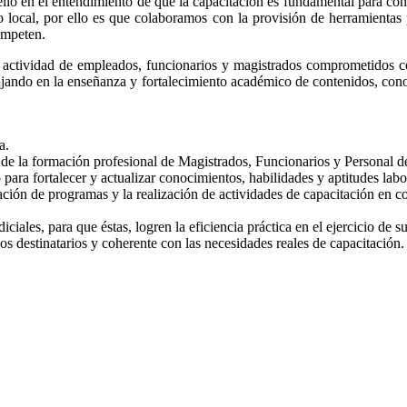
ello en el entendimiento de que la capacitación es fundamental para cont
ro local, por ello es que colaboramos con la provisión de herramientas
ompeten.
en actividad de empleados, funcionarios y magistrados comprometidos co
bajando en la enseñanza y fortalecimiento académico de contenidos, conoc
a.
de la formación profesional de Magistrados, Funcionarios y Personal de 
ara fortalecer y actualizar conocimientos, habilidades y aptitudes labo
ación de programas y la realización de actividades de capacitación en c
iciales, para que éstas, logren la eficiencia práctica en el ejercicio de su
los destinatarios y coherente con las necesidades reales de capacitación.